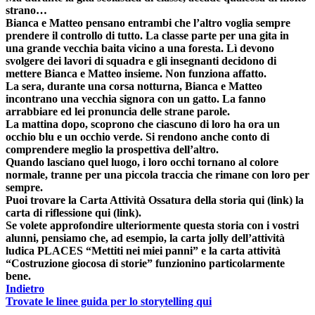
strano…
Bianca e Matteo pensano entrambi che l’altro voglia sempre
prendere il controllo di tutto. La classe parte per una gita in
una grande vecchia baita vicino a una foresta. Lì devono
svolgere dei lavori di squadra e gli insegnanti decidono di
mettere Bianca e Matteo insieme. Non funziona affatto.
La sera, durante una corsa notturna, Bianca e Matteo
incontrano una vecchia signora con un gatto. La fanno
arrabbiare ed lei pronuncia delle strane parole.
La mattina dopo, scoprono che ciascuno di loro ha ora un
occhio blu e un occhio verde. Si rendono anche conto di
comprendere meglio la prospettiva dell’altro.
Quando lasciano quel luogo, i loro occhi tornano al colore
normale, tranne per una piccola traccia che rimane con loro per
sempre.
Puoi trovare la Carta Attività Ossatura della storia qui (link) la
carta di riflessione qui (link).
Se volete approfondire ulteriormente questa storia con i vostri
alunni, pensiamo che, ad esempio, la carta jolly dell’attività
ludica PLACES “Mettiti nei miei panni” e la carta attività
“Costruzione giocosa di storie” funzionino particolarmente
bene.
Indietro
Trovate le linee guida per lo storytelling qui