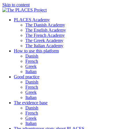
Skip to content
PLACES Academy
The Danish Academy
The English Academy
The French Academy
The Greek Academy
The Italian Academy
How to use this platform
Danish
French
Greek
Italian
Good practice
Danish
French
Greek
Italian
The evidence base
Danish
French
Greek
Italian
The adventurous story about PLACES